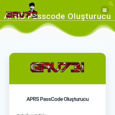
Skip
to
content
APRS Passcode Oluşturucu
APRS PassCode Oluşturucu