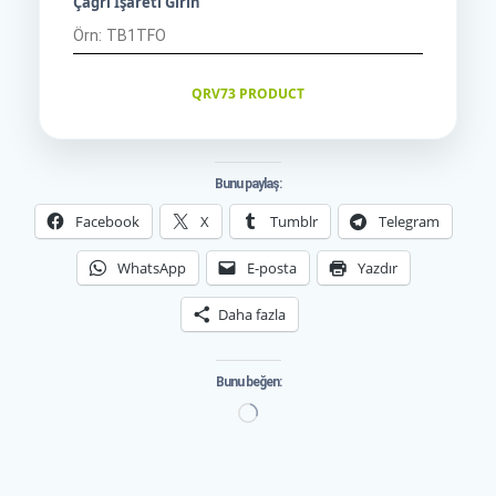
Çağrı İşareti Girin
QRV73 PRODUCT
Bunu paylaş:
Facebook
X
Tumblr
Telegram
WhatsApp
E-posta
Yazdır
Daha fazla
Bunu beğen:
Yükleniyor...