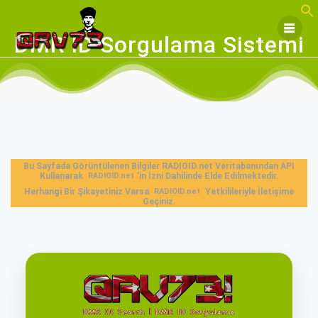
Skip
to
content
DMR ID Sorgulama Sistemi
Bu Sayfada Görüntülenen Bilgiler RADIOID.net Veritabanından API
Kullanarak
RADIOID.net
’in İzni Dahilinde Elde Edilmektedir.
Herhangi Bir Şikayetiniz Varsa
RADIOID.net
Yetkilileriyle İletişime
Geçiniz.