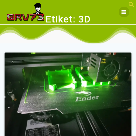
Skip
to
content
Etiket:
3D