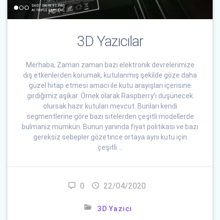
3D Yazıcılar
Merhaba, Zaman zaman bazı elektronik devrelerimize
dış etkenlerden korumak, kutulanmış şekilde göze daha
güzel hitap etmesi amacı ile kutu arayışları içerisine
girdiğimiz aşikar. Örnek olarak Raspberry’i düşünecek
olursak hazır kutuları mevcut. Bunları kendi
segmentlerine göre bazı sitelerden çeşitli modellerde
bulmanız mümkün. Bunun yanında fiyat politikası ve bazı
gereksiz sebepler gözetince ortaya aynı kutu için
çeşitli …
0
22/04/2020
3D Yazıcı