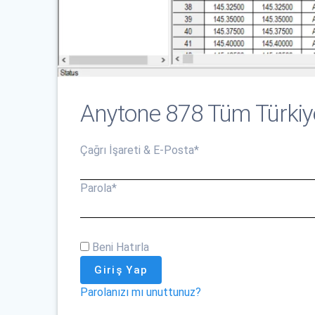
Anytone 878 Tüm Türkiy
Çağrı İşareti & E-Posta
*
Parola
*
Beni Hatırla
Parolanızı mı unuttunuz?