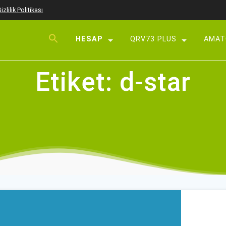
izlilik Politikası
HESAP
QRV73 PLUS
AMAT
Üye Ol
Etiket:
d-star
Giriş Yap
Parolamı Unuttum