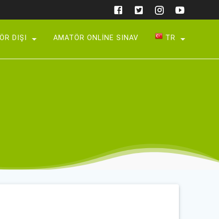
ÖR DIŞI
AMATÖR ONLINE SINAV
TR
TR
AZ
UZ
KY
EN
DE
BG