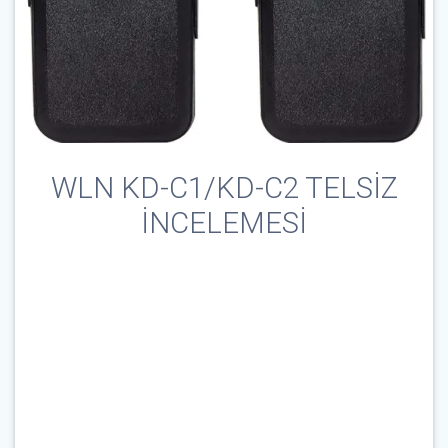
WLN KD-C1/KD-C2 TELSİZ
İNCELEMESİ
Çağrı İşareti & E-Posta
*
Parola
*