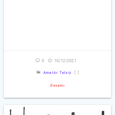
Beni Hatırla
Parolanızı mı unuttunuz?
0
10/12/2021
[…]
Amatör Telsiz
Devamı