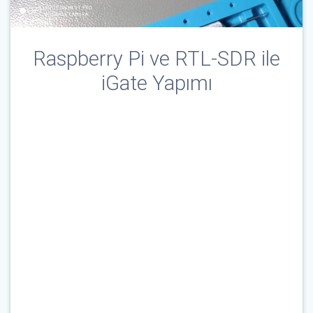
Raspberry Pi ve RTL-SDR ile
iGate Yapımı
Çağrı İşareti & E-Posta
*
Parola
*
Beni Hatırla