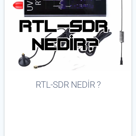
RTL-SDR NEDİR ?
Çağrı İşareti & E-Posta
*
Parola
*