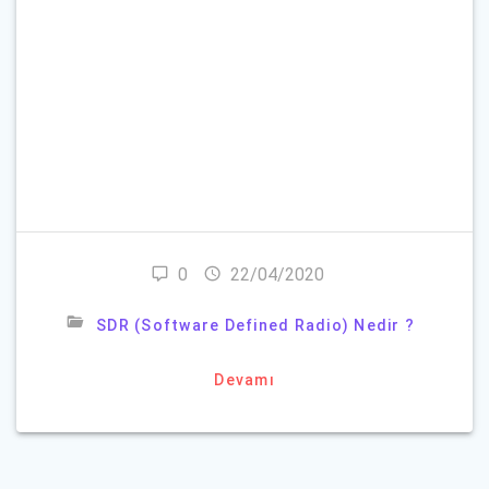
Beni Hatırla
Parolanızı mı unuttunuz?
0
22/04/2020
SDR (Software Defined Radio) Nedir ?
Devamı