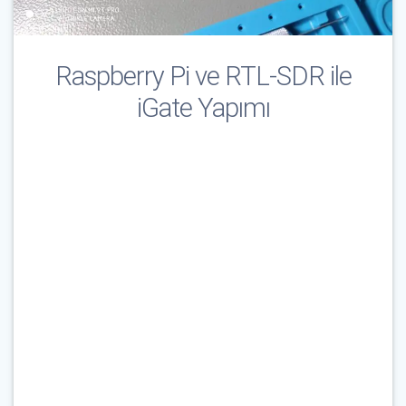
Raspberry Pi ve RTL-SDR ile
iGate Yapımı
Çağrı İşareti & E-Posta
*
Parola
*
Beni Hatırla
Parolanızı mı unuttunuz?