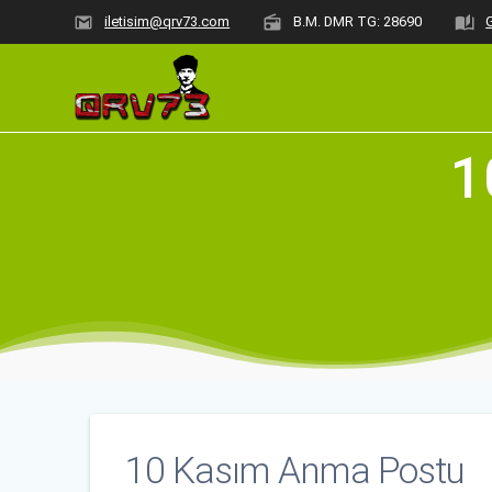
Skip
iletisim@qrv73.com
B.M. DMR TG: 28690
G
to
content
1
10 Kasım Anma Postu