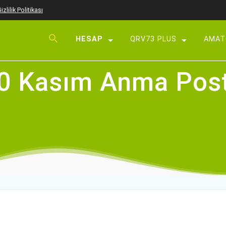
izlilik Politikası
HESAP
QRV73 PLUS
AMAT
Üye Ol
0 Kasım Anma Pos
Giriş Yap
Parolamı Unuttum