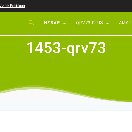
izlilik Politikası
HESAP
QRV73 PLUS
AMAT
Üye Ol
1453-qrv73
Giriş Yap
Parolamı Unuttum