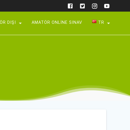
ÖR DIŞI
AMATÖR ONLINE SINAV
TR
TR
AZ
UZ
KY
EN
DE
BG