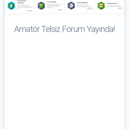
Amatör Telsiz Forum Yayında!
Çağrı İşareti & E-Posta
*
Parola
*
Beni Hatırla