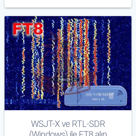
WSJT-X ve RTL-SDR
(Windows) ile FT8 alın