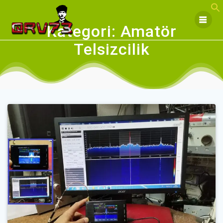
Skip
to
content
Kategori:
Amatör
Telsizcilik