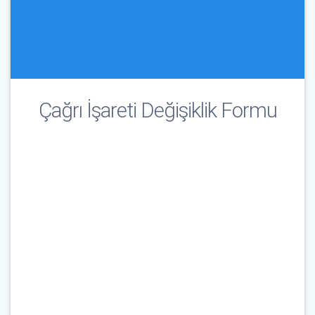
Çağrı İşareti Değişiklik Formu
Çağrı İşareti & E-Posta
*
Parola
*
Beni Hatırla