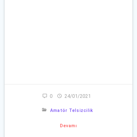
Parola
*
Beni Hatırla
Parolanızı mı unuttunuz?
0
24/01/2021
Amatör Telsizcilik
Devamı