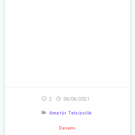
Parola
*
Beni Hatırla
Parolanızı mı unuttunuz?
2
06/06/2021
Amatör Telsizcilik
Devamı