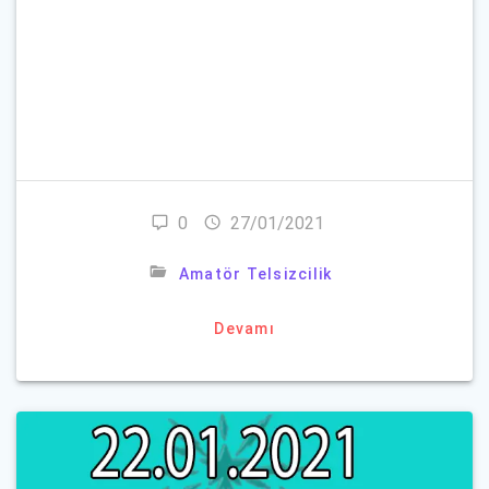
Parolanızı mı unuttunuz?
0
27/01/2021
Amatör Telsizcilik
Devamı