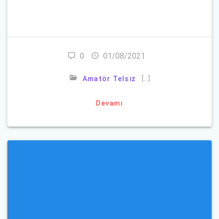
Parolanızı mı unuttunuz?
0
01/08/2021
[…]
Amatör Telsiz
Devamı