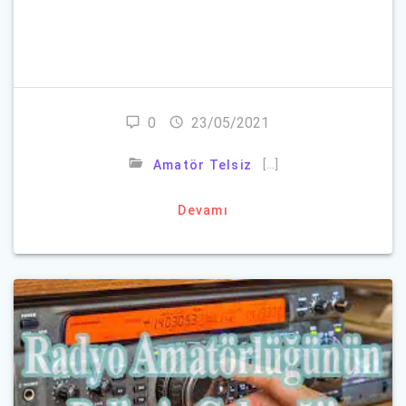
Parolanızı mı unuttunuz?
0
23/05/2021
[…]
Amatör Telsiz
Devamı