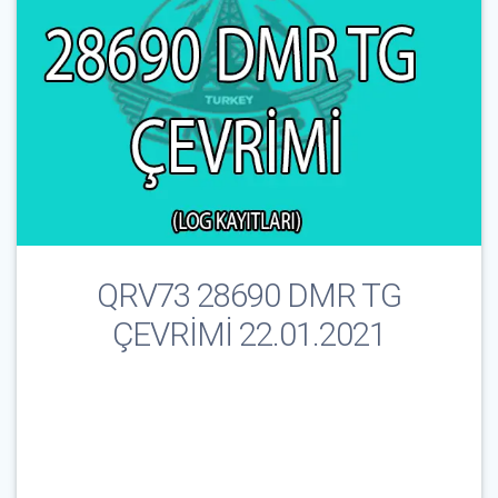
QRV73 28690 DMR TG
ÇEVRİMİ 22.01.2021
Çağrı İşareti & E-Posta
*