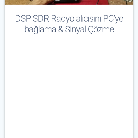
DSP SDR Radyo alıcısını PC’ye
bağlama & Sinyal Çözme
Çağrı İşareti & E-Posta
*
Parola
*
Beni Hatırla
Parolanızı mı unuttunuz?