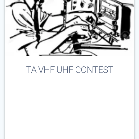
TA VHF UHF CONTEST
Çağrı İşareti & E-Posta
*
Parola
*