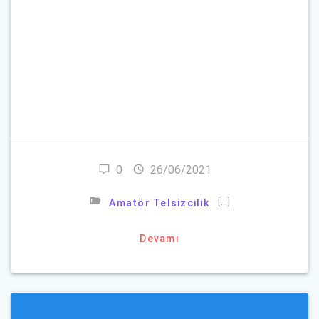
Beni Hatırla
Parolanızı mı unuttunuz?
0
26/06/2021
[…]
Amatör Telsizcilik
Devamı