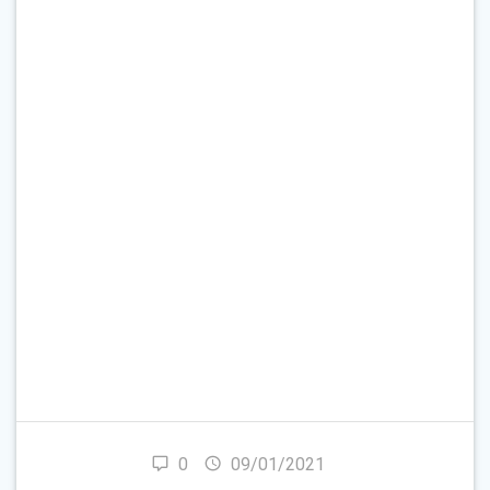
Çağrı İşareti & E-Posta
*
Parola
*
Beni Hatırla
Parolanızı mı unuttunuz?
0
09/01/2021