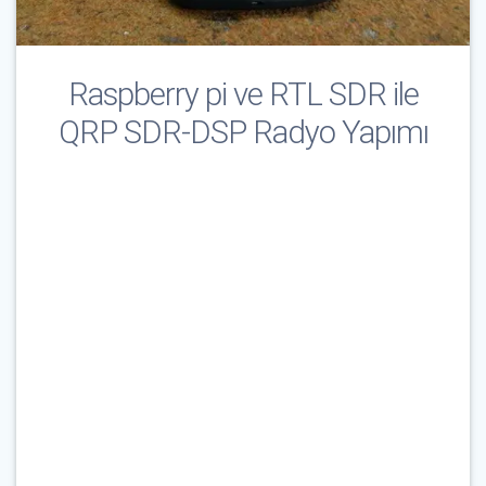
Raspberry pi ve RTL SDR ile
QRP SDR-DSP Radyo Yapımı
Çağrı İşareti & E-Posta
*
Parola
*
Beni Hatırla