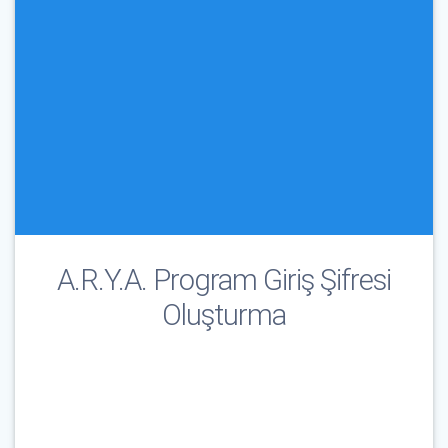
A.R.Y.A. Program Giriş Şifresi
Oluşturma
Çağrı İşareti & E-Posta
*