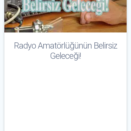
Radyo Amatörlüğünün Belirsiz
Geleceği!
Çağrı İşareti & E-Posta
*
Parola
*
Beni Hatırla