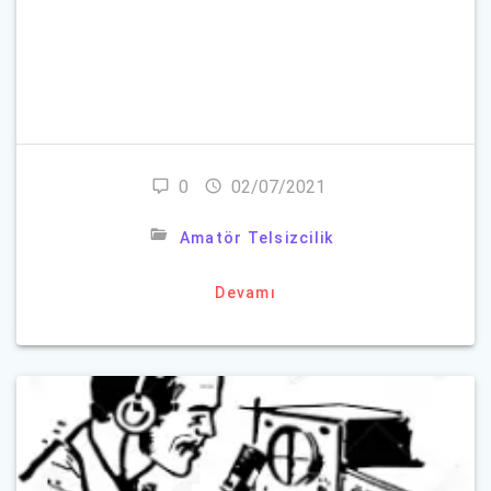
Parolanızı mı unuttunuz?
0
02/07/2021
Amatör Telsizcilik
Devamı