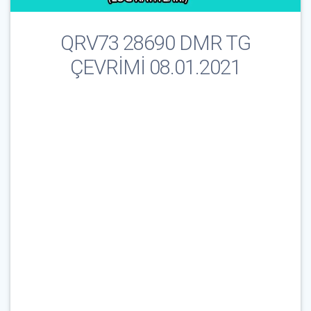
QRV73 28690 DMR TG
ÇEVRİMİ 08.01.2021
Çağrı İşareti & E-Posta
*
Parola
*
Beni Hatırla
Parolanızı mı unuttunuz?