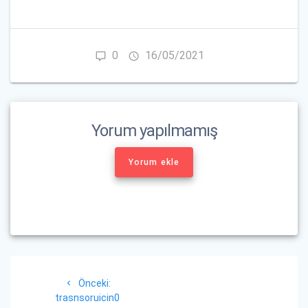
0
16/05/2021
Yorum yapılmamış
Yorum ekle
Yazı
Önceki
Önceki:
gezinmesi
yazı:
trasnsoruicin0