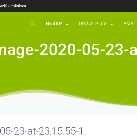
izlilik Politikası
HESAP
QRV73 PLUS
AMAT
Üye Ol
age-2020-05-23-a
Giriş Yap
Parolamı Unuttum
5-23-at-23.15.55-1