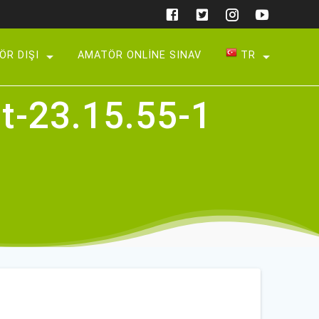
ÖR DIŞI
AMATÖR ONLINE SINAV
TR
TR
t-23.15.55-1
AZ
UZ
KY
EN
DE
BG